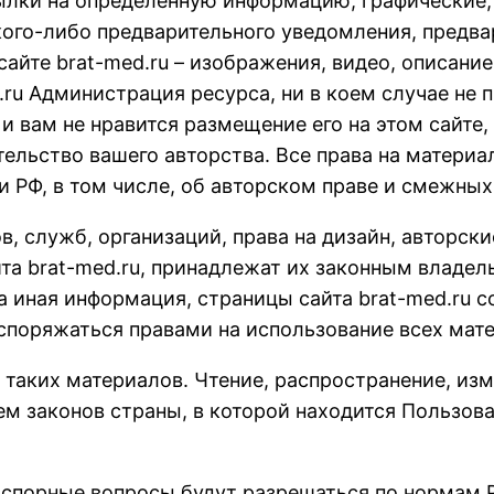
ылки на определенную информацию, графические,
акого-либо предварительного уведомления, предв
сайте brat-med.ru – изображения, видео, описани
.ru Администрация ресурса, ни в коем случае не п
 и вам не нравится размещение его на этом сайте,
ельство вашего авторства. Все права на материа
и РФ, в том числе, об авторском праве и смежных
в, служб, организаций, права на дизайн, авторск
а brat-med.ru, принадлежат их законным владель
на иная информация, страницы сайта brat-med.ru 
споряжаться правами на использование всех мат
е таких материалов. Чтение, распространение, из
ем законов страны, в которой находится Пользов
е спорные вопросы будут разрешаться по нормам 